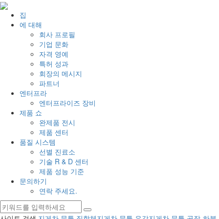
집
에 대해
회사 프로필
기업 문화
자격 영예
특허 성과
회장의 메시지
파트너
엔터프라
엔터프라이즈 장비
제품 쇼
완제품 전시
제품 센터
품질 시스템
선별 진료소
기술 R & D 센터
제품 성능 기준
문의하기
연락 주세요.
사이트 검색
지게차 문틀 집합체
지게차 문틀 유강
지게차 문틀 공장-하북