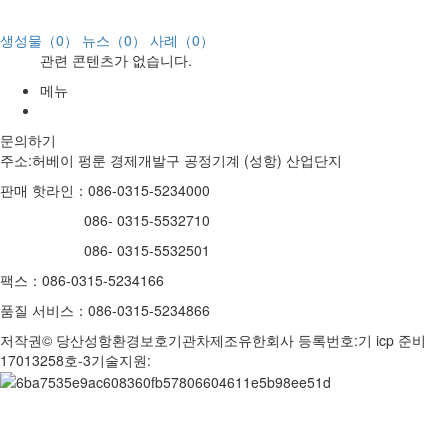
생성물（0）
뉴스（0）
사례（0）
관련 콘텐츠가 없습니다.
메뉴
문의하기
주소:허베이 펑룬 경제개발구 공정기계 (성항) 산업단지
판매 핫라인：086-0315-5234000
086- 0315-5532710
086- 0315-5532501
팩스：086-0315-5234166
품질 서비스：086-0315-5234866
저작권© 당산성항환경보호기관차제조유한회사 등록번호:기 icp 준비
17013258호-3기술지원: